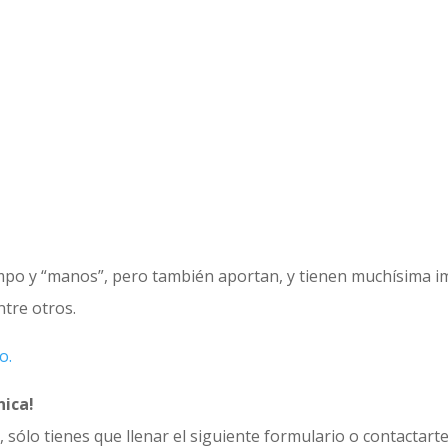
mpo y “manos”, pero también aportan, y tienen muchísima impo
ntre otros.
o.
nica!
, sólo tienes que llenar el siguiente formulario o contactar