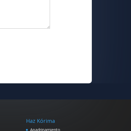
Haz Kórima
Apadrinamiento