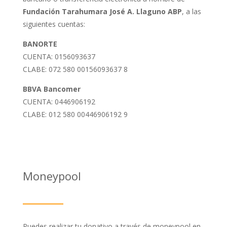
Fundación Tarahumara José A. Llaguno ABP
, a las
siguientes cuentas:
BANORTE
CUENTA: 0156093637
CLABE: 072 580 00156093637 8
BBVA Bancomer
CUENTA: 0446906192
CLABE: 012 580 00446906192 9
Moneypool
Puedes realizar tu donativo a través de moneypool en