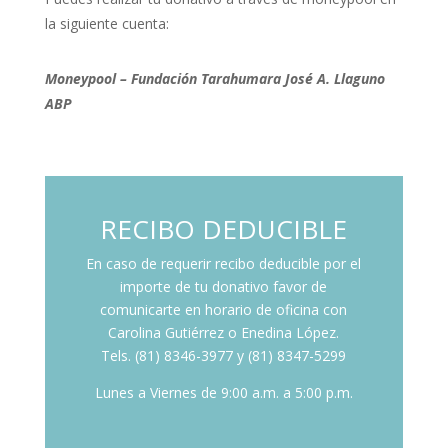
la siguiente cuenta:
Moneypool – Fundación Tarahumara José A. Llaguno
ABP
RECIBO DEDUCIBLE
En caso de requerir recibo deducible por el
importe de tu donativo favor de
comunicarte en horario de oficina con
Carolina Gutiérrez o Enedina López.
Tels.
(81)
8346-3977 y (81) 8347-5299
Lunes a Viernes de 9:00 a.m. a 5:00 p.m.