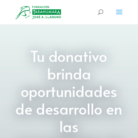
Tu donativo
brinda
oportunidades
de desarrollo en
las